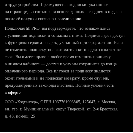
тратите много времени на поиск и вручную поднимаете
и трудоустройства. Преимущества подписки, указанные
резюме
на странице, рассчитаны на основе данных в среднем в неделю
после её покупки согласно
хотите сравнить себя с конкурентами и оценить шансы
исследованию
Подключая hh PRO, вы подтверждаете, что ознакомились
с условиями подписки и согласны с ними. Подписка даёт доступ
к функциям сервиса на срок, указанный при оформлении. Если
не отменить подписку, она автоматически продлится на тот же
срок. Вы имеете право в любое время отменить подписку
в личном кабинете — доступ к услугам сохранится до конца
оплаченного периода. Все платежи за подписку являются
окончательными и не подлежат возврату, кроме случаев,
предусмотренных законодательством. Полные условия есть
в оферте
ООО «Хэдхантер», ОГРН 1067761906805, 125047, г. Москва,
вн. тер. г. Муниципальный округ Тверской, ул. 2-я Брестская,
д. 48, помещ. 25