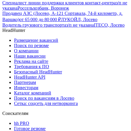
Специалист линии поддержки клиентов контакт-центра
з/п не
указана
Россельхозбанк, Воронеж
Продавец АЗС (Лосево, А-121 Сортавала, 74-й километр, д.
Варшко)
от
65 000
до
80 000
₽
ЛУКОЙЛ, Лосево
Водитель грузового транспорта
з/п не указана
ITECO, Лосево
HeadHunter
Размещение вакансий
Поиск по резюме
О компании
Наши вакансии
Реклама на сайте
Требования к ПО
Безопасный HeadHunter
HeadHunter API
Партнерам
Инвесторам
Каталог компаний
Поиск по вакансиям в Лосево
Сетка: соцсеть для нетворкинга
Соискателям
hh PRO
Готовое резюме