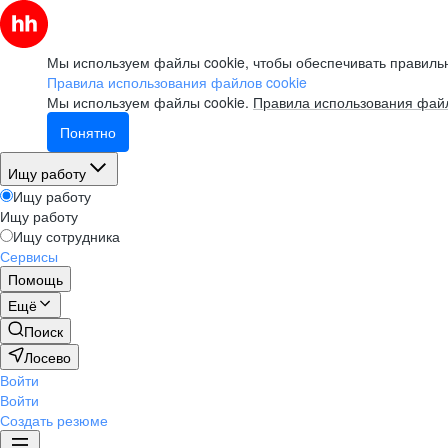
Вебинар
Что такое work-life balance
Мы используем файлы cookie, чтобы обеспечивать правильн
для творческого человека:
Правила использования файлов cookie
как успевать развиваться
Мы используем файлы cookie.
Правила использования файл
и не выгорать?
Понятно
смотреть
Ищу работу
Ищу работу
Ищу работу
Вебинар
Ищу сотрудника
Сервисы
Как управлять ожиданиями
Помощь
стейкхолдеров
Ещё
Поиск
смотреть
Лосево
Войти
Войти
Вебинар
Создать резюме