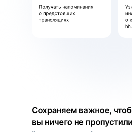
смотреть
Получать напоминания
Уз
о предстоящих
ин
трансляциях
о 
Вебинар
hh.
Тренды рынка труда
смотреть
Сохраняем важное, что
вы ничего не пропустил