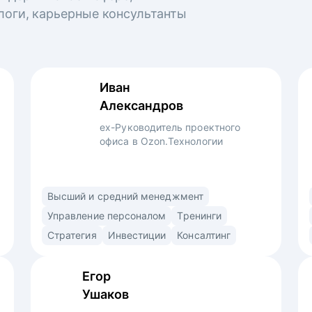
логи, карьерные консультанты
Иван
Александров
ex-Руководитель проектного
офиса в Ozon.Технологии
Профессиональный управленец,
Высший и средний менеджмент
преподаватель и консультант. Использую
Управление персоналом
Тренинги
продуктовый подход (market/product fit)
Стратегия
Инвестиции
Консалтинг
в найме. Знаю ожидания рекрутеров,
нанимающих менеджеров и владельцев
Егор
компаний. • Выстраиваю сторителлинг
Ушаков
в резюме и самопрезентации для раскрытия
вашей профессиональной личности •