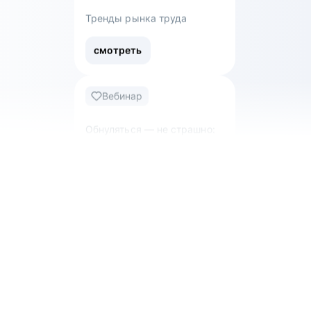
смотреть
Вебинар
Тренды рынка труда
смотреть
Вебинар
Обнуляться — не страшно:
как уволиться с нелюбимой
работы и перейти в новую
сферу
смотреть