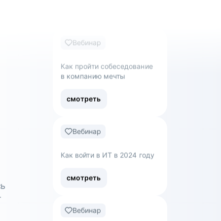
Вебинар
Как управлять ожиданиями
стейкхолдеров
смотреть
Вебинар
Как пройти собеседование
в компанию мечты
смотреть
Вебинар
сь
т
Как войти в ИТ в 2024 году