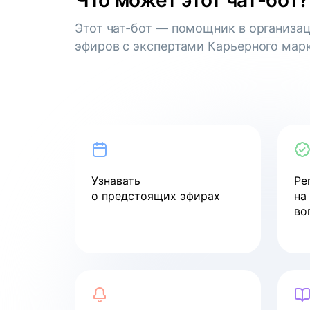
Что может этот чат-бот?
Этот чат-бот — помощник в организа
Как управлять ожиданиями
стейкхолдеров
эфиров с экспертами Карьерного марк
смотреть
Вебинар
Как пройти собеседование
в компанию мечты
Узнавать
Ре
о предстоящих эфирах
на
смотреть
во
Вебинар
Как войти в ИТ в 2024 году