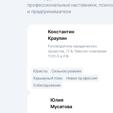
профессиональные наставники, психо
и предприниматели
Константин
Краулин
Руководитель юридических
проектов, IT & Telecom-компания
ТОП-5 в РФ
6 лет успешного опыта в юридическом
Юристы
Сильное резюме
департаменте в 4-х компаниях.
Карьерный план
Новая профессия
Специализируюсь на IT более 3 лет. Прошёл
Собеседование
путь от второкурсника-стажера
в юридическом консалтинге до руководителя
Юлия
проектов в крупнейшей IT&телеком-
Мусатова
компании.