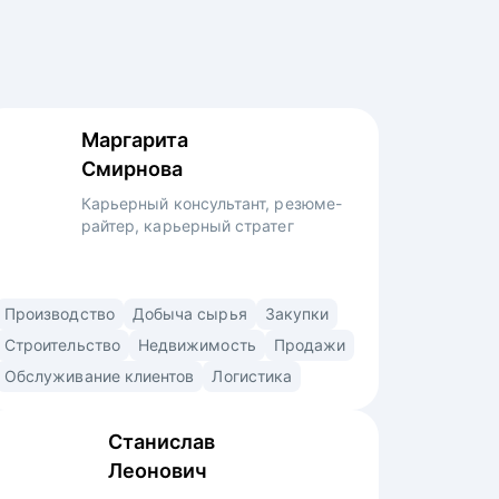
Маргарита
Смирнова
Карьерный консультант, резюме-
райтер, карьерный стратег
Карьерный консультант со специализацией
Производство
Добыча сырья
Закупки
в строительстве, производстве,
Строительство
Недвижимость
Продажи
промышленности, промышленной
Обслуживание клиентов
Логистика
безопасности, добыче сырья, продажах,
снабжении, закупках, логистике,
Станислав
образовании, HR. • Помогла
Леонович
с трудоустройством топ-менеджерам,
руководителям и экспертам в крупные