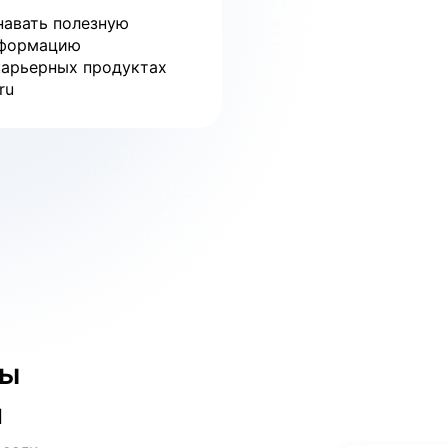
навать полезную
формацию
карьерных продуктах
ru
бы
и