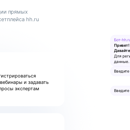
ции прямых
етплейса hh.ru
Бот-hh.r
Привет! 
Давайте
Для рег
данные. 
Введите
гистрироваться
 вебинары и задавать
просы экспертам
Введите