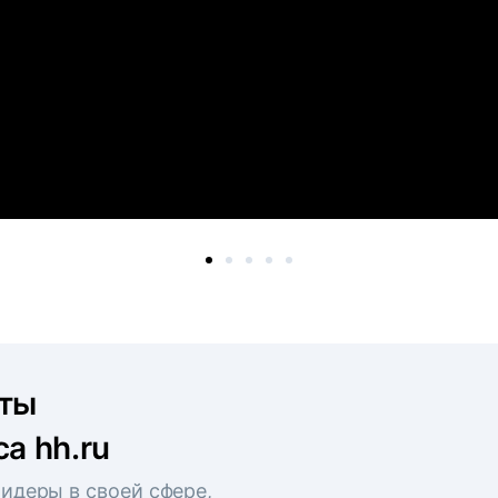
рты
а hh.ru
идеры в своей сфере,