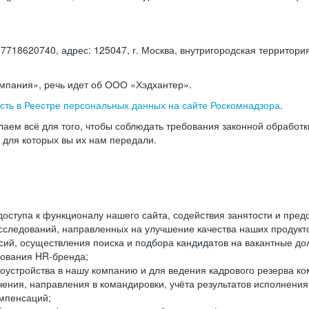
18620740, адрес: 125047, г. Москва, внутригородская территория
омпания», речь идет об ООО «Хэдхантер».
есть в Реестре персональных данных на сайте Роскомнадзора
.
аем всё для того, чтобы соблюдать требования законной обработ
, для которых вы их нам передали.
ступа к функционалу нашего сайта, содействия занятости и пред
следований, направленных на улучшение качества наших продуктов
ий, осуществления поиска и подбора кандидатов на вакантные дол
ования HR-бренда;
оустройства в нашу компанию и для ведения кадрового резерва ко
чения, направления в командировки, учёта результатов исполнени
омпенсаций;