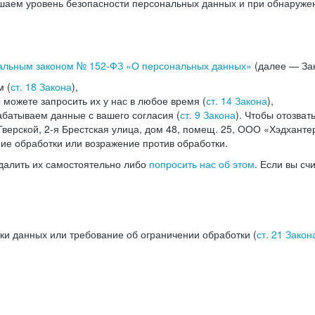
аем уровень безопасности персональных данных и при обнаружени
альным законом №
152-ФЗ
«О персональных данных»
(далее — Зак
м (
ст. 18 Закона
),
можете запросить их у нас в любое время (
ст. 14 Закона
),
абатываем данные с вашего согласия (
ст. 9 Закона
). Чтобы отозват
верской, 2-я Брестская улица, дом 48, помещ. 25, ООО «Хэдханте
ние обработки или возражение против обработки.
далить их самостоятельно либо
попросить нас об этом
. Если вы сч
ки данных или требование об ограничении обработки (
ст. 21 Закон