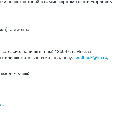
и несоответствий в самые короткие сроки устраняем
он), а именно:
ь согласие, напишите нам: 125047, г. Москва,
р» или свяжитесь с нами по адресу:
feedback@hh.ru
,
итаете, что мы:
а
).