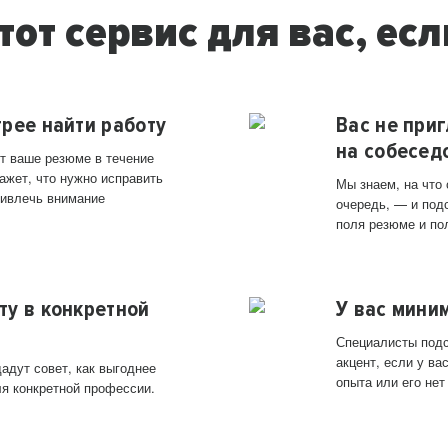
тот сервис для вас, есл
трее найти работу
Вас не при
на собесед
т ваше резюме в течение
ажет, что нужно исправить
Мы знаем, на что
ривлечь внимание
очередь, — и под
поля резюме и по
ту в конкретной
У вас мини
Специалисты подс
акцент, если у в
адут совет, как выгоднее
опыта или его нет
ля конкретной профессии.