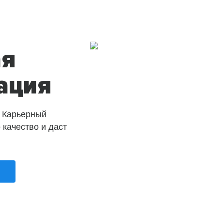
ая
ация
 Карьерный
о качество и даст