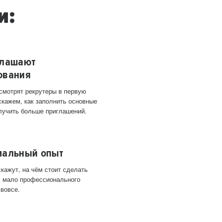
и:
глашают
ования
 смотрят рекрутеры в первую
скажем, как заполнить основные
лучить больше приглашений.
мальный опыт
кажут, на чём стоит сделать
ас мало профессионального
 вовсе.