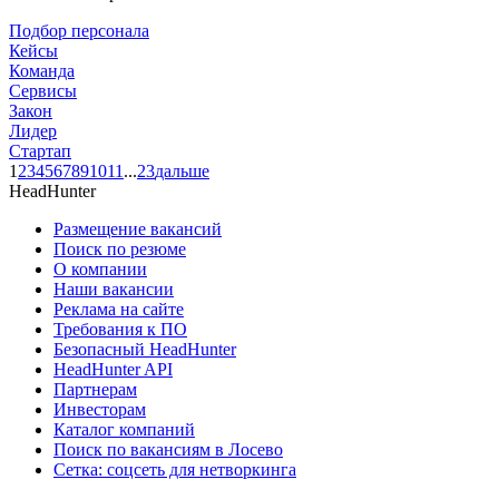
Подбор персонала
Кейсы
Команда
Сервисы
Закон
Лидер
Стартап
1
2
3
4
5
6
7
8
9
10
11
...
23
дальше
HeadHunter
Размещение вакансий
Поиск по резюме
О компании
Наши вакансии
Реклама на сайте
Требования к ПО
Безопасный HeadHunter
HeadHunter API
Партнерам
Инвесторам
Каталог компаний
Поиск по вакансиям в Лосево
Сетка: соцсеть для нетворкинга