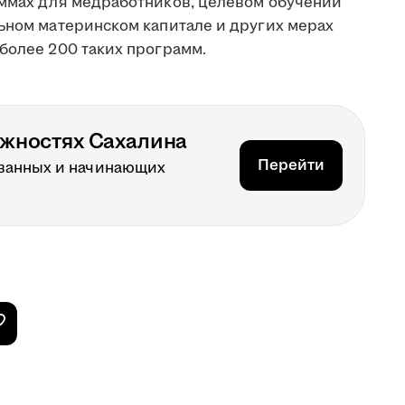
аммах для медработников, целевом обучении
льном материнском капитале и других мерах
более 200 таких программ.
ожностях Сахалина
Перейти
ванных и начинающих