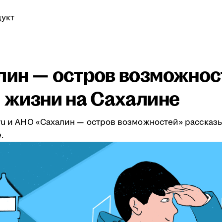
укт
алин — остров возможнос
и жизни на Сахалине
.ru и АНО «Сахалин — остров возможностей» рассказ
.