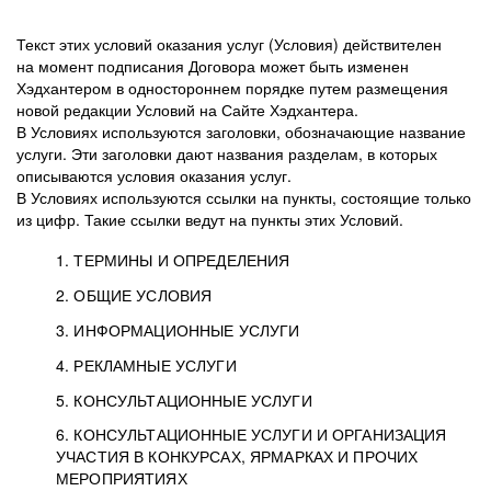
Текст этих условий оказания услуг (Условия) действителен
на момент подписания Договора может быть изменен
Хэдхантером в одностороннем порядке путем размещения
новой редакции Условий на Сайте Хэдхантера.
В Условиях используются заголовки, обозначающие название
услуги. Эти заголовки дают названия разделам, в которых
описываются условия оказания услуг.
В Условиях используются ссылки на пункты, состоящие только
из цифр. Такие ссылки ведут на пункты этих Условий.
1. ТЕРМИНЫ И ОПРЕДЕЛЕНИЯ
2. ОБЩИЕ УСЛОВИЯ
3. ИНФОРМАЦИОННЫЕ УСЛУГИ
1.1. Хэдхантер, или
Хэдхантер, ООО
4. РЕКЛАМНЫЕ УСЛУГИ
HeadHunter, или
«Хэдхантер», ИНН
2.1. Типы и статусы регистрации
5. КОНСУЛЬТАЦИОННЫЕ УСЛУГИ
Исполнитель
7718620740, адрес:
Типы регистрации
3.1. Предоставление доступа к базе данных
2.2. Активация услуг
6. КОНСУЛЬТАЦИОННЫЕ УСЛУГИ И ОРГАНИЗАЦИЯ
125047, г. Москва,
резюме с предложениями Соискателей
Описание и активация
УЧАСТИЯ В КОНКУРСАХ, ЯРМАРКАХ И ПРОЧИХ
2.1.1. Заказчику может быть присвоен один
4.0. Общие условия оказания рекламных услуг
внутригородская
о трудоустройстве с возможностью просмотра
МЕРОПРИЯТИЯХ
из Типов регистраций.
территория
4.0.1. Хэдхантер оказывает Заказчику услугу