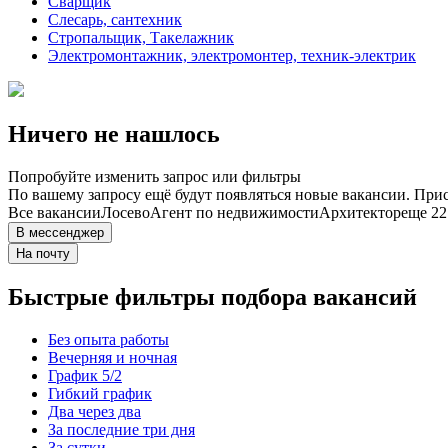
Сварщик
Слесарь, сантехник
Стропальщик, Такелажник
Электромонтажник, электромонтер, техник-электрик
Ничего не нашлось
Попробуйте изменить запрос или фильтры
По вашему запросу ещё будут появляться новые вакансии. При
Все вакансии
Лосево
Агент по недвижимости
Архитектор
еще 22
В мессенджер
На почту
Быстрые фильтры подбора вакансий
Без опыта работы
Вечерняя и ночная
График 5/2
Гибкий график
Два через два
За последние три дня
За сутки