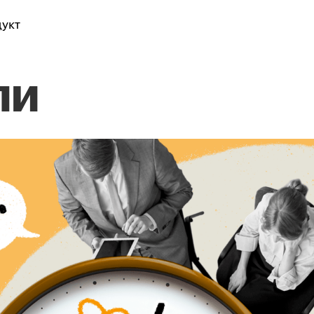
укт
ли