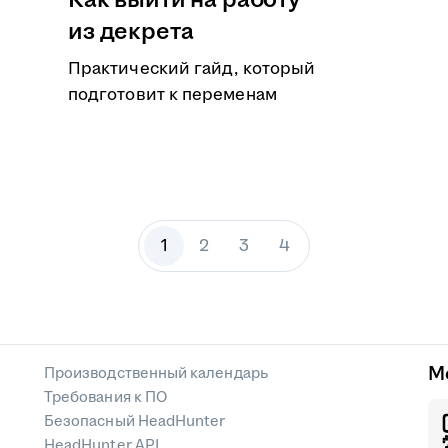
Как выйти на работу
из декрета
Практический гайд, который
подготовит к переменам
1
2
3
4
М
Производственный календарь
Требования к ПО
Безопасный HeadHunter
HeadHunter API